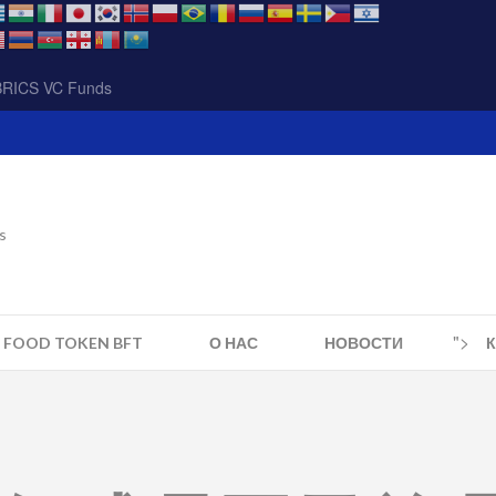
BRICS VC Funds
s
">
S FOOD TOKEN BFT
О НАС
НОВОСТИ