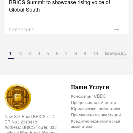
BRICS Summit to showcase rising voice of
Global South
ПОДРОБНЕЕ...
1
2
3
4
5
6
7
8
9
10
Вперед
В КОНЕЦ
Наши Услуги
Консалтинг СBDC
Процессинговый центр
Юридическая экспертиза
Привлечение инвестиций
New Silk Road BRICS LTD.
Кредитно-экономическая
CR No.: 2919418
экспертиза
Address: BRICS Tower, 333
Lujiazui Ring Road, Pudong