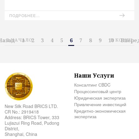
ПОДРОБНЕЕ...
Назад
В НАЧАЛО
1
2
3
4
5
6
7
8
9
10
В КОНЕЦ
Впере
Наши Услуги
Консалтинг СBDC
Процессинговый центр
Юридическая экспертиза
Привлечение инвестиций
New Silk Road BRICS LTD.
Кредитно-экономическая
CR No.: 2919418
экспертиза
Address: BRICS Tower, 333
Lujiazui Ring Road, Pudong
District,
Shanghai, China