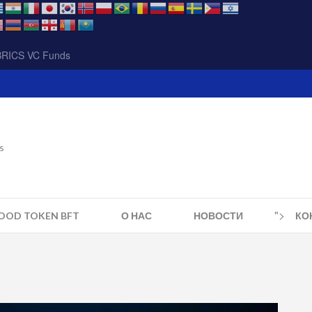
BRICS VC Funds
s
">
FOOD TOKEN BFT
О НАС
НОВОСТИ
КО