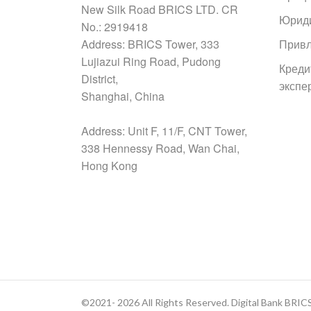
New Silk Road BRICS LTD. CR
Юриди
No.: 2919418
Address: BRICS Tower, 333
Привл
Lujiazui Ring Road, Pudong
Креди
District,
экспе
Shanghai, China
Address: Unit F, 11/F, CNT Tower,
338 Hennessy Road, Wan Chai,
Hong Kong
©2021- 2026 All Rights Reserved. Digital Bank BRIC