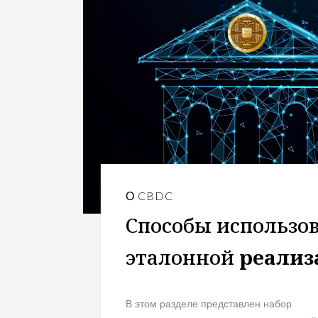
О CBDC
Способы использо
эталонной
реализ
В этом разделе представлен набор