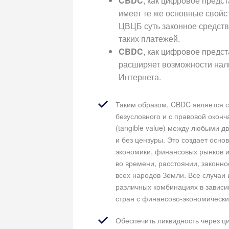
CBDC
, как цифровое предс
имеет те же основные свойст
ЦВЦБ суть законное средств
таких платежей.
CBDC
, как цифровое предс
расширяет возможности нал
Интернета.
Таким образом, CBDC является с
безусловного и с правовой окон
(tangible value) между любыми д
и без цензуры. Это создает осн
экономики, финансовых рынков и
во времени, расстоянии, законно
всех народов Земли. Все случаи 
различных комбинациях в зависи
стран с финансово-экономическ
Обеспечить ликвидность через ц