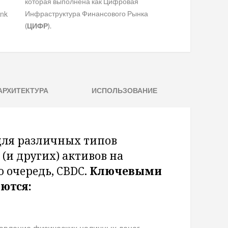
которая выполнена как Цифровая
ank
Инфраструктура Финансового Рынка
(
ЦИФР
).
АРХИТЕКТУРА
ИСПОЛЬЗОВАНИЕ
ля различных типов
и других) активов на
ю очередь, CBDC.
Ключевыми
ются: