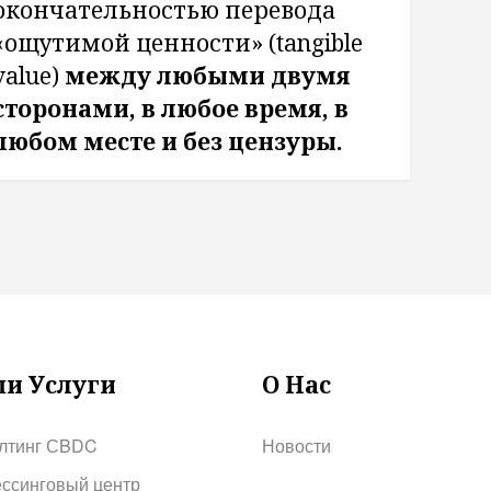
окончательностью перевода
«ощутимой ценности» (tangible
value)
между любыми двумя
сторонами, в любое время, в
любом месте и без цензуры.
и Услуги
О Нас
лтинг СBDC
Новости
ссинговый центр