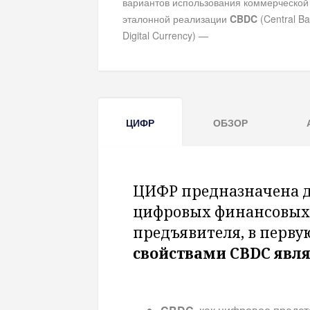
вариантов использования коммерческой
эталонной реализации
CBDC
(Central B
Digital Currency) —
ЦИФР
ОБЗОР
ЦИФР предназначена д
цифровых финансовых (
предъявителя, в перву
свойствами CBDC явля