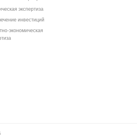
ческая экспертиза
ечение инвестиций
тно-экономическая
ртиза
S