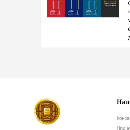
Наш
Конса
Проце