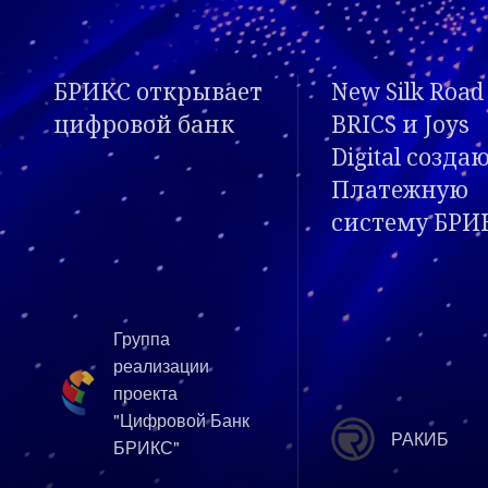
New Silk Road
Проект BRICS
BRICS и Joys
в 2020 году –
Digital создают
новая
Платежную
концепция?
систему БРИКС
РАКИБ
PLUSworld