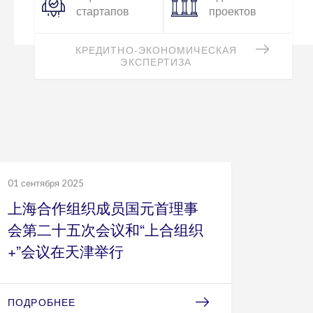
Подготовка к
Проверка
Due Diligence
учредителей
ЮРИДИЧЕСКАЯ ЭКСПЕРТИЗА
01 сентября 2025
上海合作组织成员国元首理事
会第二十五次会议和“上合组织
+”会议在天津举行
ПОДРОБНЕЕ