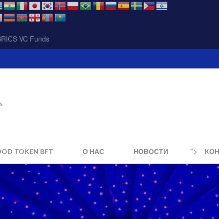
BRICS VC Funds
s
">
OOD TOKEN BFT
О НАС
НОВОСТИ
КО