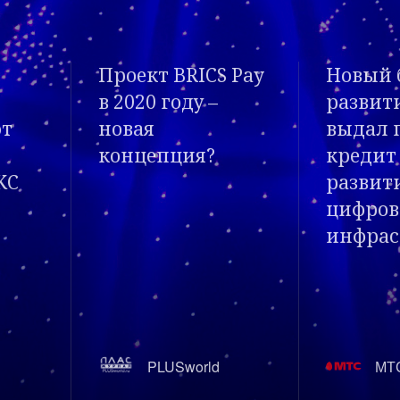
 Pay
Новый банк
Глобаль
развития БРИКС
платф
выдал первый
БРИКС 
кредит для
отслеж
развития
корабл
цифровой
Севмор
инфраструктуры
МТС
Ра