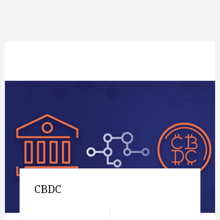
Кредитно–экономическая
экспертиза
Оценка
Адвайзинг