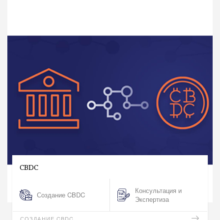
CBDC
Консультация и
Создание CBDC
Экспертиза
СОЗДАНИЕ CBDC