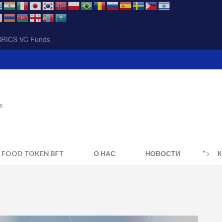
BRICS VC Funds
s
">
S FOOD TOKEN BFT
О НАС
НОВОСТИ