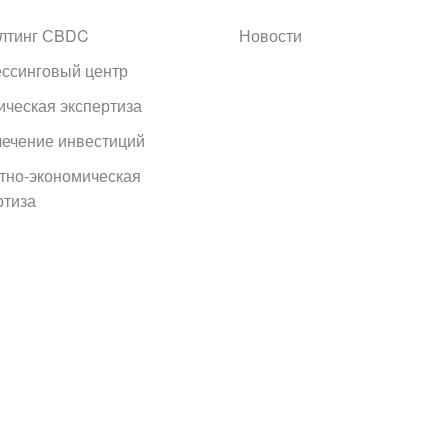
лтинг СBDC
Новости
ссинговый центр
ческая экспертиза
ечение инвестиций
тно-экономическая
ртиза