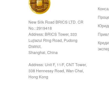
Конса
Проце
New Silk Road BRICS LTD. CR
Юриди
No.: 2919418
Address: BRICS Tower, 333
Привл
Lujiazui Ring Road, Pudong
Креди
District,
экспе
Shanghai, China
Address: Unit F, 11/F, CNT Tower,
338 Hennessy Road, Wan Chai,
Hong Kong