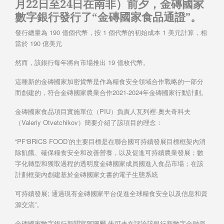
月22日至24日在南非）前夕，金磚國家
數字銀行發行了“金磚國家食品通證”。
發行總量為 190 億個代幣，按 1 個代幣的初始成本 1 美元計算，相
當於 190 億美元
然而，該銀行每年將向市場推出 19 億枚代幣。
這種新的金磚國家加密貨幣是作為糧食安全領域合作戰略的一部分
而創建的，符合金磚國家農業合作2021-2024年金磚國家行動計劃。
金磚國家食品項目實施單位（PIU）負責人瓦列裡·奧夫奇科夫
（Valeriy Otvetchikov）簡要介紹了該項目的理念：
“PF‘BRICS FOOD’的主要目標是在聯合國可持續發展目標框架內消
除飢餓、確保糧食安全和改善營養，以及促進可持續農業發展；數
字化轉型和獲取過程的透明度金磚國家成員國進入食品市場；在該
計劃框架內創建基於金磚國家文書的電子生態系統
可持續發展; 通過現有金磚國家平台促進全球糧食安全以及信息和資
源交流”。
金磚國家數字銀行新聞官阿圖爾·朱可夫在評論該銀行新數字金融資