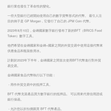
銀行業也發生了革命性的變化。
一些大型銀行已經開始使用自己的數字貨幣形式的代幣。 最引人注
目的例子是 GP Morgan，它發行了自己的 JPM Coin 代幣。
2023年8月10日，金磚國家數字銀行發布了新的BFT（BRICS Food
Token）數字工具。
他們希望在金磚國家和金磚+國家之間的外貿交易中使用這個代幣來
供應食品和瓶裝飲用水。
計劃於2023年下半年，金磚國家之間首次使用BFT代幣進行對外貿
易交易。
金磚國家食品代幣執行以下功能：
- 用作外貿交易中的抵押工具。
BFT 代幣充當產品買方數字銀行的抵押品。 可以用來代替信用證或
銀行保函。
- 允許您以折扣價購買 BFT 代幣產品。