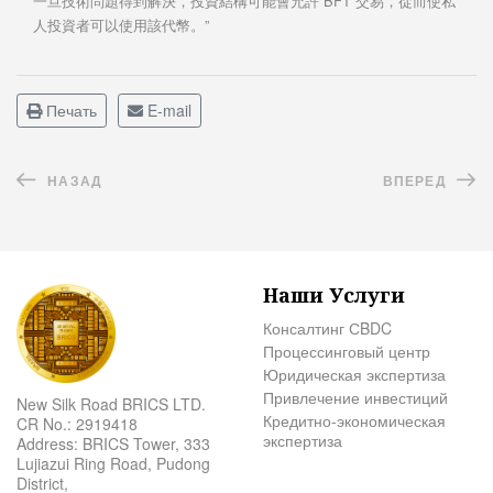
一旦技術問題得到解決，投資結構可能會允許 BFT 交易，從而使私
人投資者可以使用該代幣。”
Печать
E-mail
НАЗАД
ВПЕРЕД
Наши Услуги
Консалтинг СBDC
Процессинговый центр
Юридическая экспертиза
Привлечение инвестиций
New Silk Road BRICS LTD.
Кредитно-экономическая
CR No.: 2919418
экспертиза
Address: BRICS Tower, 333
Lujiazui Ring Road, Pudong
District,