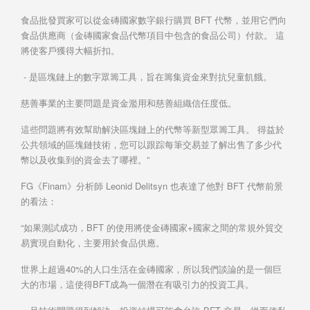
食品批發買家可以從金磚國家數字銀行購買 BFT 代幣，並用它們向
食品供​​應商（金磚國家食品代幣項目中包含的食品公司）付款。 這
將使客戶獲得大幅折扣。
- 是區塊鏈上的數字眾籌工具，旨在籌集資金來對抗兒童飢餓。
慈善事業的主要問題是資金濫用和慈善組織信任度低。
這些問題將有效幫助解決區塊鏈上的代幣等新型眾籌工具。 得益於
公共領域的區塊鏈技術，您可以跟踪每筆交易並了解出售了多少代
幣以及收集到的資金去了哪裡。”
FG《Finam》分析師 Leonid Delitsyn 也表達了他對 BFT 代幣前景
的看法：
“如果測試成功，BFT 的使用將使金磚國家+國家之間的常規外貿交
易實現自動化，主要用於食品供應。
世界上超過40%的人口生活在金磚國家，所以我們談論的是一個巨
大的市場，這使得BFT成為一個潛在有吸引力的投資工具。