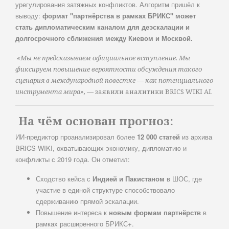
урегулирования затяжных конфликтов. Алгоритм пришёл к
выводу:
формат "партнёрства в рамках БРИКС" может
стать дипломатическим каналом для деэскалации и
долгосрочного сближения между Киевом и Москвой.
«Мы не предсказываем официальное вступление. Мы
фиксируем повышение вероятности обсуждения такого
сценария в международной повестке — как потенциального
инструмента мира»,
— заявили аналитики BRICS WIKI AI.
На чём основан прогноз:
ИИ-предиктор проанализировал более
12 000 статей
из архива
BRICS WIKI, охватывающих экономику, дипломатию и
конфликты с 2019 года. Он отметил:
Сходство кейса с
Индией и Пакистаном
в ШОС, где
участие в единой структуре способствовало
сдерживанию прямой эскалации.
Повышение интереса к
новым формам партнёрств
в
рамках расширенного БРИКС+.